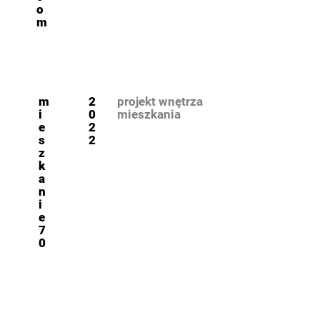
o
m
m
2
projekt wnętrza
i
0
mieszkania
e
2
s
2
z
k
a
n
i
e
7
0
d
o