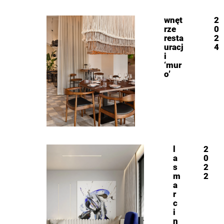
wnęt
2
rze
0
resta
2
uracj
4
i
‘mur
o’
l
2
a
0
s
2
m
2
a
r
c
i
n